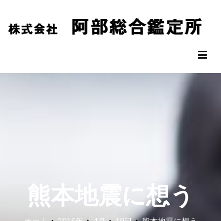
コ
ン
テ
ン
阿部総合鑑定所
松山市の不動産鑑定評価なら阿部総合鑑定所へ
ツ
へ
ス
キ
ッ
プ
熊本地震に想う
ホーム
2016年
4月
19日
熊本地震に想う