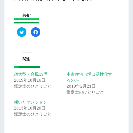
共有:
ク
Facebook
リ
で
ッ
共
ク
有
し
す
て
る
Twitter
に
で
は
関連
共
ク
有
リ
(新
ッ
し
ク
い
し
超大型・台風19号
中古住宅市場は活性化す
ウ
て
2019年10月16日
るのか
ィ
く
ン
だ
鑑定士のひとりごと
2019年2月21日
ド
さ
ウ
い
鑑定士のひとりごと
で
(新
開
し
傾いたマンション
き
い
ま
ウ
2015年10月20日
す)
ィ
ン
鑑定士のひとりごと
ド
ウ
で
開
き