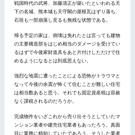
戦国時代の武将、加藤清正が築いたといわれる天
下の名城、熊本城も天守閣の屋根瓦はずり落ち、
石垣も一部崩落し見るも無残な状態である。
帰る予定の家は、倒壊は免れたとは言っても建物
の主要構造部をはじめ相当のダメージを受けてい
るはずで今後家財道具をあと片付けしただけで住
めるようになるとは到底思えない。
強烈な地震に遭ったことによる恐怖がトラウマと
なって今後の余震が怖くて住むことが難しい住宅
は相当数あると思う。それでも固定資産税は容赦
なく課税されるのだろうか。
完成物件をいざこれから売り出そうとしていたマ
ンション業者や建売住宅業者もあったろう。真面
目に業務に精励していたであろう、そうした業者