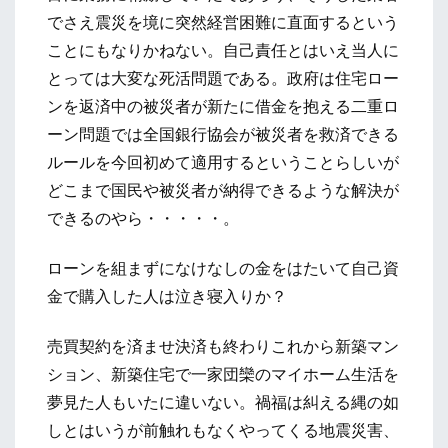
でさえ震災を境に突然経営困難に直面するという
ことにもなりかねない。自己責任とはいえ当人に
とっては大変な死活問題である。政府は住宅ロー
ンを返済中の被災者が新たに借金を抱える二重ロ
ーン問題では全国銀行協会が被災者を救済できる
ルールを今回初めて適用するということらしいが
どこまで国民や被災者が納得できるような解決が
できるのやら・・・・・。
ローンを組まずになけなしの金をはたいて自己資
金で購入した人は泣き寝入りか？
売買契約を済ませ決済も終わりこれから新築マン
ション、新築住宅で一家団欒のマイホーム生活を
夢見た人もいたに違いない。禍福は糾える縄の如
しとはいうが前触れもなくやってくる地震災害、