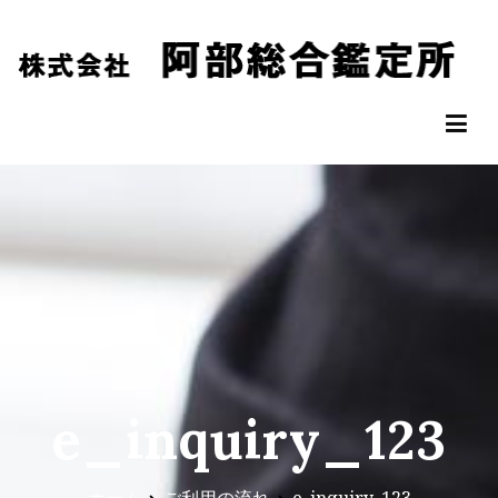
コ
ン
テ
ン
阿部総合鑑定所
松山市の不動産鑑定評価なら阿部総合鑑定所へ
ツ
へ
ス
キ
ッ
プ
e_inquiry_123
ホーム
ご利用の流れ
e_inquiry_123