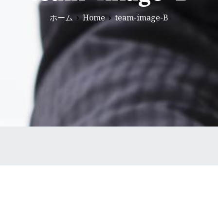
ホーム
Home
team-image-B