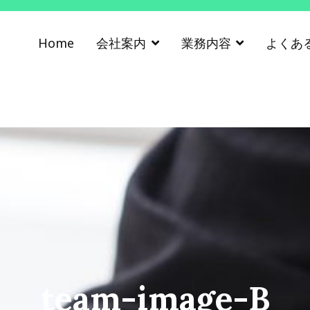
Home
会社案内
業務内容
よくあ
部総合鑑定所
市の不動産鑑定評価なら阿部総合鑑定所へ
team-image-B