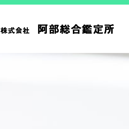
コ
ン
テ
ン
阿
松山
ツ
へ
ス
キ
ッ
プ