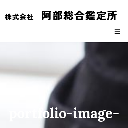
コ
ン
テ
ン
阿部総合鑑定所
松山市の不動産鑑定評価なら阿部総合鑑定所へ
ツ
へ
ス
キ
ッ
プ
portfolio-image-