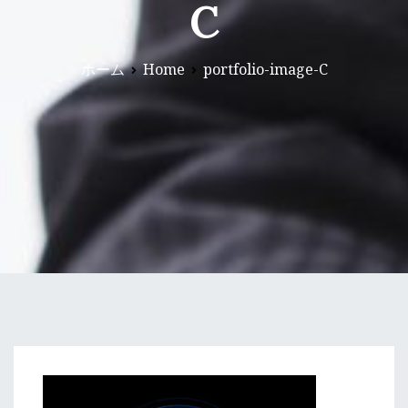
C
ホーム
Home
portfolio-image-C