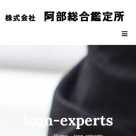
コ
ン
テ
ン
阿部総合鑑定所
松山市の不動産鑑定評価なら阿部総合鑑定所へ
ツ
へ
ス
キ
ッ
プ
icon-experts
ホーム
Home
icon-experts