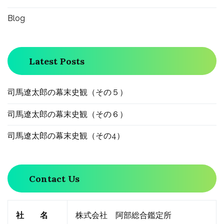
ョ
Blog
ン
Latest Posts
司馬遼太郎の幕末史観（その５）
司馬遼太郎の幕末史観（その６）
司馬遼太郎の幕末史観（その4）
Contact Us
社 名
株式会社 阿部総合鑑定所