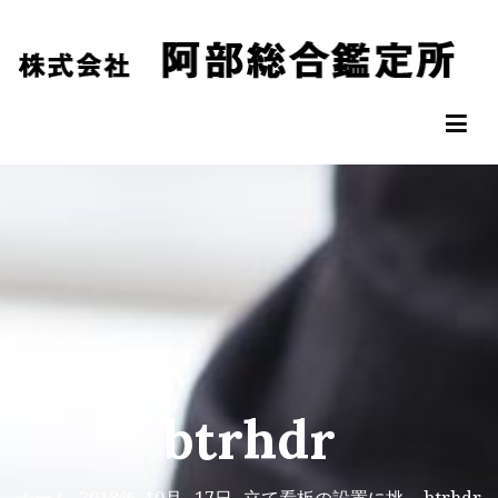
コ
ン
テ
ン
阿部総合鑑定所
松山市の不動産鑑定評価なら阿部総合鑑定所へ
ツ
へ
ス
キ
ッ
プ
btrhdr
ホーム
2018年
10月
17日
立て看板の設置に挑
btrhdr