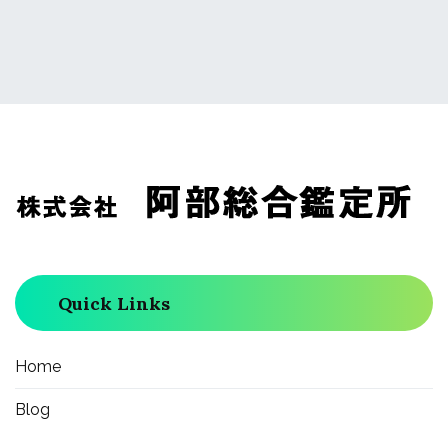
ナ
ビ
ゲ
ー
Quick Links
シ
ョ
Home
Blog
ン