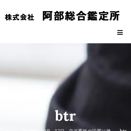
コ
ン
テ
ン
阿部総合鑑定所
松山市の不動産鑑定評価なら阿部総合鑑定所へ
ツ
へ
ス
キ
ッ
プ
btr
ホーム
2018年
10月
17日
立て看板の設置に挑
btr