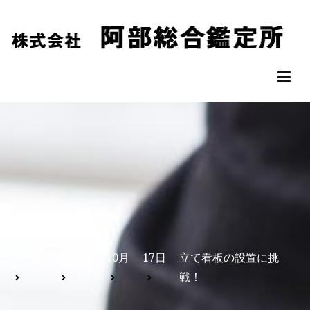
コ
ン
テ
ン
阿部総合鑑定所
松山市の不動産鑑定評価なら阿部総合鑑定所へ
ツ
へ
ス
キ
ッ
プ
ホーム
2018年
10月
17日
立て看板の設置に挑
戦！