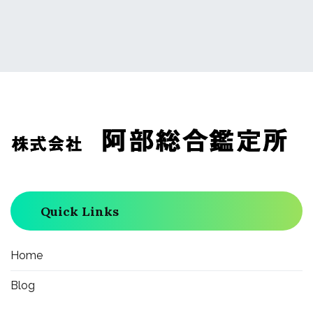
ナ
ビ
ゲ
ー
Quick Links
シ
ョ
Home
Blog
ン