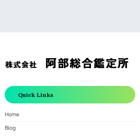
ナ
ビ
ゲ
ー
Quick Links
シ
ョ
Home
Blog
ン