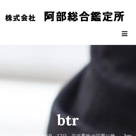
コ
ン
テ
ン
阿部総合鑑定所
松山市の不動産鑑定評価なら阿部総合鑑定所へ
ツ
へ
ス
キ
ッ
プ
btr
ホーム
2018年
10月
17日
立て看板の設置に挑
btr