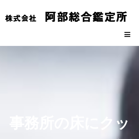
コ
ン
テ
ン
阿部総合鑑定所
松山市の不動産鑑定評価なら阿部総合鑑定所へ
ツ
へ
ス
キ
ッ
プ
事務所の床にクッ