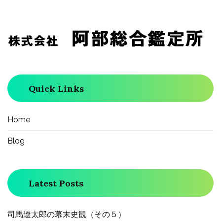
ビ
ゲ
ー
Quick Links
シ
ョ
Home
Blog
ン
Latest Posts
司馬遼太郎の幕末史観（その５）