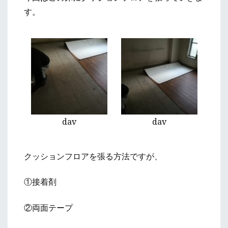
す。
dav
dav
クッションフロアを張る方法ですが、
①接着剤
②両面テープ