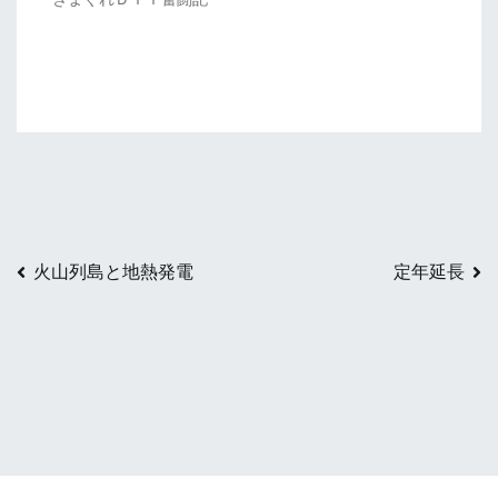
開
き
ま
す)
投
火山列島と地熱発電
定年延長
稿
ナ