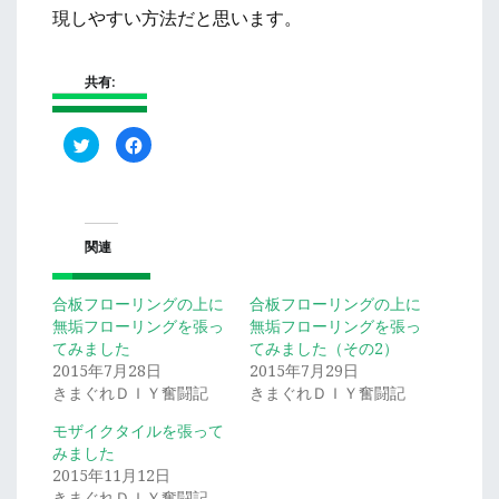
現しやすい方法だと思います。
共有:
ク
Facebook
リ
で
ッ
共
ク
有
し
す
て
る
Twitter
に
で
は
関連
共
ク
有
リ
(新
ッ
し
ク
い
し
合板フローリングの上に
合板フローリングの上に
ウ
て
無垢フローリングを張っ
無垢フローリングを張っ
ィ
く
ン
だ
てみました
てみました（その2）
ド
さ
ウ
い
2015年7月28日
2015年7月29日
で
(新
きまぐれＤＩＹ奮闘記
きまぐれＤＩＹ奮闘記
開
し
き
い
ま
ウ
モザイクタイルを張って
す)
ィ
ン
みました
ド
2015年11月12日
ウ
で
きまぐれＤＩＹ奮闘記