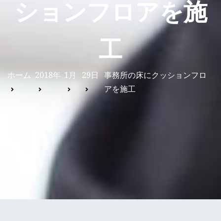
ションフロアを施
工
ホーム
2018年
1月
29日
事務所の床にクッションフロ
アを施工