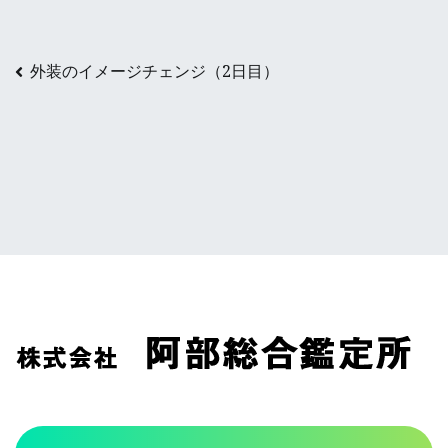
投
外装のイメージチェンジ（2日目）
稿
ナ
ビ
ゲ
ー