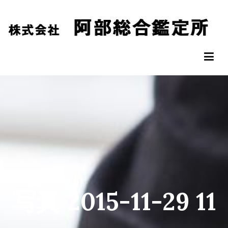
コ
ン
テ
ン
阿部総合鑑定所
松山市の不動産鑑定評価なら阿部総合鑑定所へ
ツ
へ
ス
キ
ッ
プ
写真 2015-11-29 11