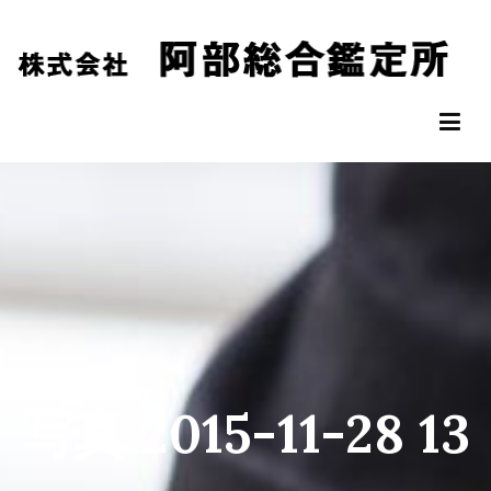
コ
ン
テ
ン
阿部総合鑑定所
松山市の不動産鑑定評価なら阿部総合鑑定所へ
ツ
へ
ス
キ
ッ
プ
写真 2015-11-28 13